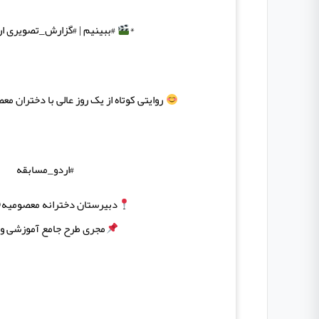
*
#ببینیم | #گزارش_تصویری ار
روایتی کوتاه از یک روز عالی با دختران معصومیه
#اردو_مسابقه
دبیرستان دخترانه معصومیه(د
مجری طرح جامع آموزشی وت