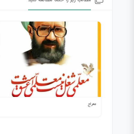
ویژه برنامه ولادت امام زمان(عجل‌الله‌تعالی‌فرجه)|زنگ همدلی